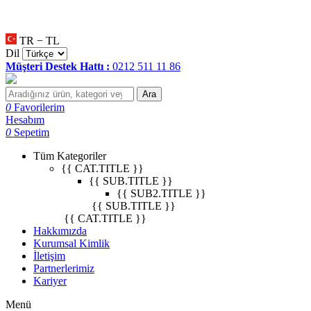
null
•
null
•
null
•
TR − TL
Dil
Müşteri Destek Hattı :
0212 511 11 86
Ara
0
Favorilerim
Hesabım
0
Sepetim
Tüm Kategoriler
{{ CAT.TITLE }}
{{ SUB.TITLE }}
{{ SUB2.TITLE }}
{{ SUB.TITLE }}
{{ CAT.TITLE }}
Hakkımızda
Kurumsal Kimlik
İletişim
Partnerlerimiz
Kariyer
Menü