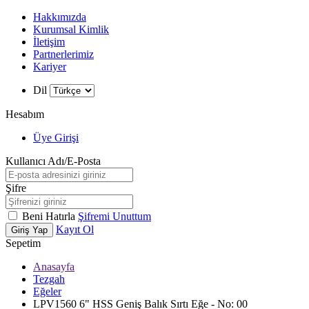
Hakkımızda
Kurumsal Kimlik
İletişim
Partnerlerimiz
Kariyer
Dil
Hesabım
Üye Girişi
Kullanıcı Adı/E-Posta
Şifre
Beni Hatırla
Şifremi Unuttum
Kayıt Ol
Giriş Yap
Sepetim
Anasayfa
Tezgah
Eğeler
LPV1560 6" HSS Geniş Balık Sırtı Eğe - No: 00