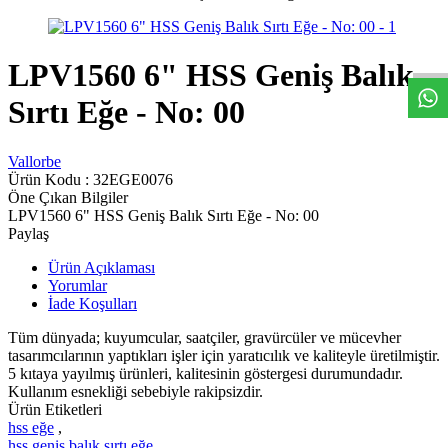
W
h
t
s
a
p
p
D
e
s
t
e
H
a
t
t
LPV1560 6" HSS Geniş Balık
Sırtı Eğe - No: 00
Vallorbe
Ürün Kodu :
32EGE0076
Öne Çıkan Bilgiler
LPV1560 6" HSS Geniş Balık Sırtı Eğe - No: 00
Paylaş
Ürün Açıklaması
Yorumlar
İade Koşulları
Tüm dünyada; kuyumcular, saatçiler, gravürcüler ve mücevher
tasarımcılarının yaptıkları işler için yaratıcılık ve kaliteyle üretilmiştir.
5 kıtaya yayılmış ürünleri, kalitesinin göstergesi durumundadır.
Kullanım esnekliği sebebiyle rakipsizdir.
Ürün Etiketleri
hss eğe
,
hss geniş balık sırtı eğe
,