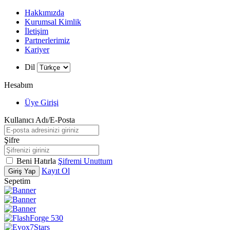
Hakkımızda
Kurumsal Kimlik
İletişim
Partnerlerimiz
Kariyer
Dil
Hesabım
Üye Girişi
Kullanıcı Adı/E-Posta
Şifre
Beni Hatırla
Şifremi Unuttum
Kayıt Ol
Giriş Yap
Sepetim