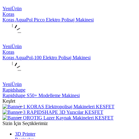
Yeni
Ürün
Koras
Koras AquaPol Picco Elektro Polisaj Makinesi
Yeni
Ürün
Koras
Koras AquaPol-100 Elektro Polisaj Makinesi
Yeni
Ürün
Rapidshape
Rapidshape S50+ Modelleme Makinesi
Keşfet
KORAS
Elektropolisaj Makineleri
KEŞFET
RAPIDSHAPE
3D Yazıcılar
KEŞFET
OROTIG
Lazer Kaynak Makineleri
KEŞFET
Sizin İçin Seçtiklerimiz
3D Printer