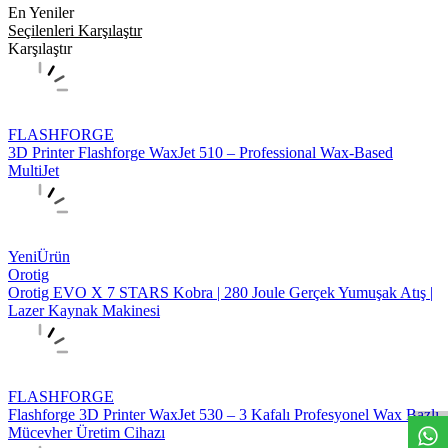
En Yeniler
Seçilenleri Karşılaştır
Karşılaştır
FLASHFORGE
3D Printer Flashforge WaxJet 510 – Professional Wax-Based
MultiJet
Yeni
Ürün
Orotig
Orotig EVO X 7 STARS Kobra | 280 Joule Gerçek Yumuşak Atış |
Lazer Kaynak Makinesi
W
h
t
s
a
p
p
D
e
s
t
e
H
a
t
t
FLASHFORGE
Flashforge 3D Printer WaxJet 530 – 3 Kafalı Profesyonel Wax Bazlı
Mücevher Üretim Cihazı