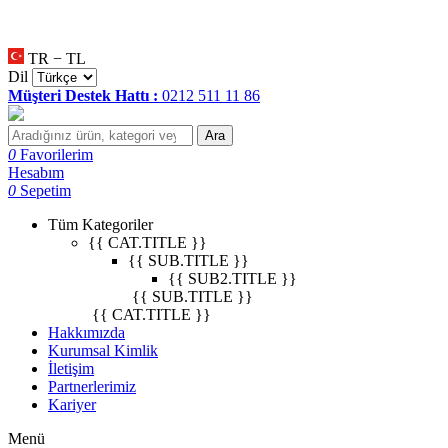
•
null
•
null
•
null
•
null
•
TR − TL
Dil
Müşteri Destek Hattı :
0212 511 11 86
Ara
0
Favorilerim
Hesabım
0
Sepetim
Tüm Kategoriler
{{ CAT.TITLE }}
{{ SUB.TITLE }}
{{ SUB2.TITLE }}
{{ SUB.TITLE }}
{{ CAT.TITLE }}
Hakkımızda
Kurumsal Kimlik
İletişim
Partnerlerimiz
Kariyer
Menü