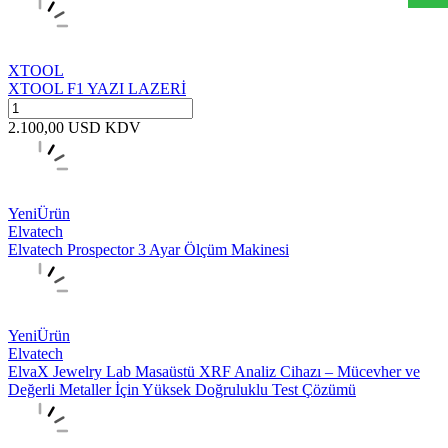
XTOOL
XTOOL F1 YAZI LAZERİ
2.100,00
USD
KDV
Yeni
Ürün
Elvatech
Elvatech Prospector 3 Ayar Ölçüm Makinesi
Yeni
Ürün
Elvatech
ElvaX Jewelry Lab Masaüstü XRF Analiz Cihazı – Mücevher ve
Değerli Metaller İçin Yüksek Doğruluklu Test Çözümü