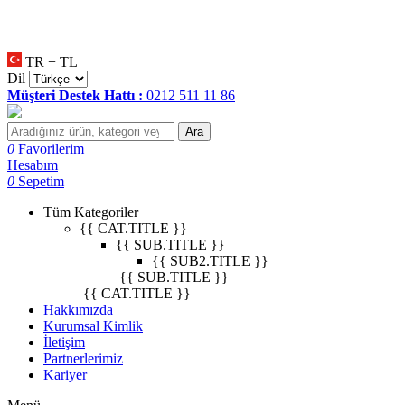
null
•
null
•
null
•
TR − TL
Dil
Müşteri Destek Hattı :
0212 511 11 86
Ara
0
Favorilerim
Hesabım
0
Sepetim
Tüm Kategoriler
{{ CAT.TITLE }}
{{ SUB.TITLE }}
{{ SUB2.TITLE }}
{{ SUB.TITLE }}
{{ CAT.TITLE }}
Hakkımızda
Kurumsal Kimlik
İletişim
Partnerlerimiz
Kariyer