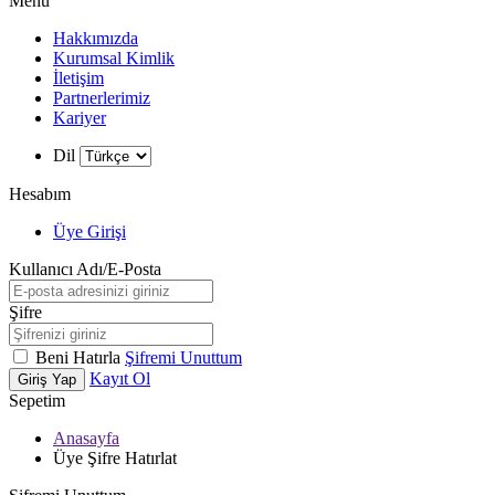
Menü
Hakkımızda
Kurumsal Kimlik
İletişim
Partnerlerimiz
Kariyer
Dil
Hesabım
Üye Girişi
Kullanıcı Adı/E-Posta
Şifre
Beni Hatırla
Şifremi Unuttum
Kayıt Ol
Giriş Yap
Sepetim
Anasayfa
Üye Şifre Hatırlat