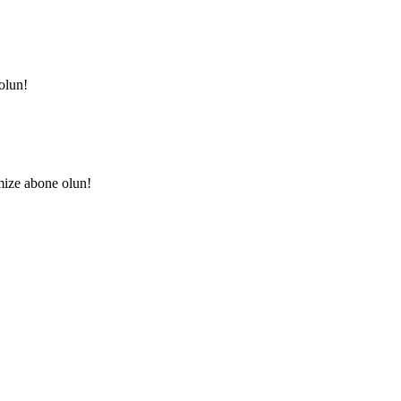
olun!
mize abone olun!