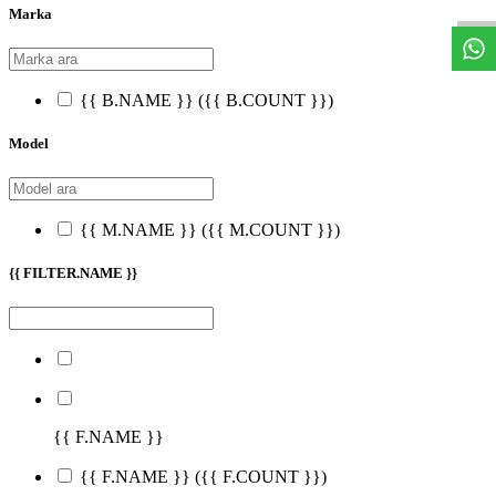
Marka
{{ B.NAME }}
({{ B.COUNT }})
Model
{{ M.NAME }}
({{ M.COUNT }})
{{ FILTER.NAME }}
{{ F.NAME }}
{{ F.NAME }}
({{ F.COUNT }})