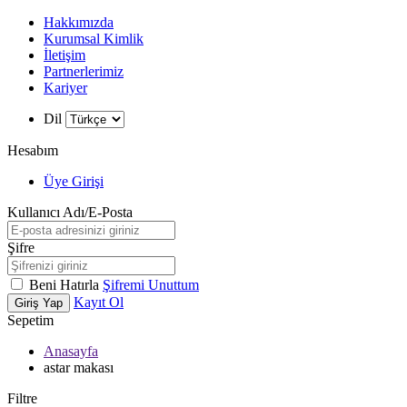
Hakkımızda
Kurumsal Kimlik
İletişim
Partnerlerimiz
Kariyer
Dil
Hesabım
Üye Girişi
Kullanıcı Adı/E-Posta
Şifre
Beni Hatırla
Şifremi Unuttum
Kayıt Ol
Giriş Yap
Sepetim
Anasayfa
astar makası
Filtre