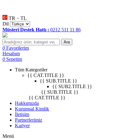
null
•
null
•
null
•
TR − TL
Dil
Müşteri Destek Hattı :
0212 511 11 86
Ara
0
Favorilerim
Hesabım
0
Sepetim
Tüm Kategoriler
{{ CAT.TITLE }}
{{ SUB.TITLE }}
{{ SUB2.TITLE }}
{{ SUB.TITLE }}
{{ CAT.TITLE }}
Hakkımızda
Kurumsal Kimlik
İletişim
Partnerlerimiz
Kariyer
Menü