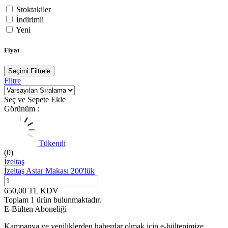
Stoktakiler
İndirimli
Yeni
Fiyat
Seçimi Filtrele
Filtre
Seç ve Sepete Ekle
Görünüm :
Tükendi
(0)
İzeltaş
İzeltaş Astar Makası 200'lük
650,00
TL
KDV
Toplam
1
ürün bulunmaktadır.
E-Bülten Aboneliği
Kampanya ve yeniliklerden haberdar olmak için e-bültenimize