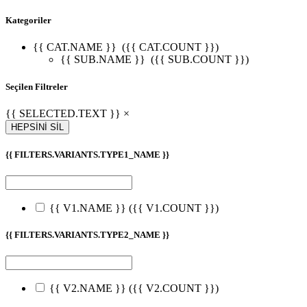
Kategoriler
{{ CAT.NAME }}
({{ CAT.COUNT }})
{{ SUB.NAME }}
({{ SUB.COUNT }})
Seçilen Filtreler
{{ SELECTED.TEXT }} ×
HEPSİNİ SİL
{{ FILTERS.VARIANTS.TYPE1_NAME }}
{{ V1.NAME }}
({{ V1.COUNT }})
{{ FILTERS.VARIANTS.TYPE2_NAME }}
W
h
t
s
a
p
p
D
e
s
t
e
H
a
t
t
{{ V2.NAME }}
({{ V2.COUNT }})