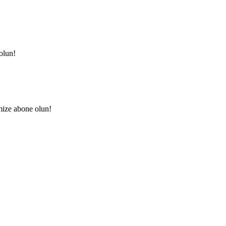
olun!
mize abone olun!