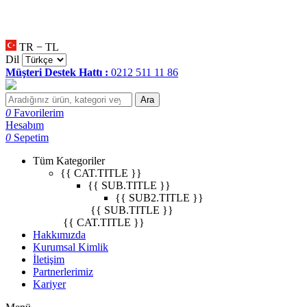
null
•
null
•
null
•
TR − TL
Dil
Müşteri Destek Hattı :
0212 511 11 86
Ara
0
Favorilerim
Hesabım
0
Sepetim
Tüm Kategoriler
{{ CAT.TITLE }}
{{ SUB.TITLE }}
{{ SUB2.TITLE }}
{{ SUB.TITLE }}
{{ CAT.TITLE }}
Hakkımızda
Kurumsal Kimlik
İletişim
Partnerlerimiz
Kariyer