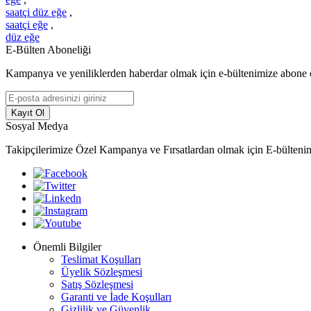
saatçi düz eğe
,
saatçi eğe
,
düz eğe
E-Bülten Aboneliği
Kampanya ve yeniliklerden haberdar olmak için e-bültenimize abone 
Kayıt Ol
Sosyal Medya
Takipçilerimize Özel Kampanya ve Fırsatlardan olmak için E-bülteni
Önemli Bilgiler
Teslimat Koşulları
Üyelik Sözleşmesi
Satış Sözleşmesi
Garanti ve İade Koşulları
Gizlilik ve Güvenlik