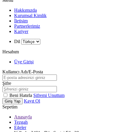
Menü
Hakkımızda
Kurumsal Kimlik
İletişim
Partnerlerimiz
Kariyer
Dil
Hesabım
Üye Girişi
Kullanıcı Adı/E-Posta
Şifre
Beni Hatırla
Şifremi Unuttum
Kayıt Ol
Giriş Yap
Sepetim
Anasayfa
Tezgah
Eğeler