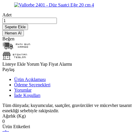
Adet
Sepete Ekle
Hemen Al
Beğen
Listeye Ekle
Yorum Yap
Fiyat Alarmı
Paylaş
Ürün Açıklaması
Ödeme Seçenekleri
Yorumlar
İade Koşulları
Tüm dünyada; kuyumcular, saatçiler, gravürcüler ve mücevher tasarımcıla
esnekliği sebebiyle rakipsizdir.
Ağırlık (Kg)
0
Ürün Etiketleri
eğe
,