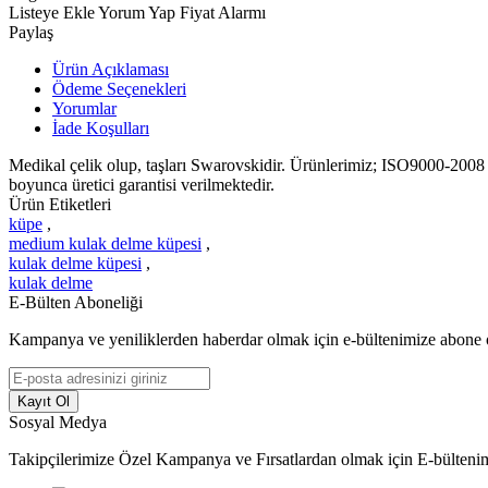
Listeye Ekle
Yorum Yap
Fiyat Alarmı
Paylaş
Ürün Açıklaması
Ödeme Seçenekleri
Yorumlar
İade Koşulları
Medikal çelik olup, taşları Swarovskidir. Ürünlerimiz; ISO9000-2008 Ka
boyunca üretici garantisi verilmektedir.
Ürün Etiketleri
küpe
,
medium kulak delme küpesi
,
kulak delme küpesi
,
kulak delme
E-Bülten Aboneliği
Kampanya ve yeniliklerden haberdar olmak için e-bültenimize abone 
Kayıt Ol
Sosyal Medya
Takipçilerimize Özel Kampanya ve Fırsatlardan olmak için E-bülteni