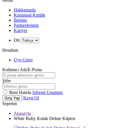
Menü
Hakkımızda
Kurumsal Kimlik
İletişim
Partnerlerimiz
Kariyer
Dil
Hesabım
Üye Girişi
Kullanıcı Adı/E-Posta
Şifre
Beni Hatırla
Şifremi Unuttum
Kayıt Ol
Giriş Yap
Sepetim
Anasayfa
White Ruby Kulak Delme Küpesi