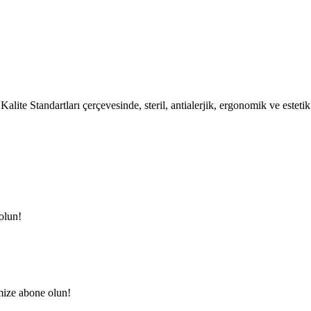
lite Standartları çerçevesinde, steril, antialerjik, ergonomik ve esteti
olun!
mize abone olun!