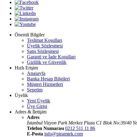
Önemli Bilgiler
Teslimat Koşulları
Üyelik Sözleşmesi
Satış Sözleşmesi
Garanti ve İade Koşulları
Gizlilik ve Güvenlik
Hızlı Erişim
Anasayfa
Banka Hesap Bilgileri
Müşteri Hizmetleri
Sepetim
Üyelik
Yeni Üyelik
Üye Girişi
Adres & İletişim
Adres
İstanbul Vizyon Park Merkez Plaza C1 Blok No:39/40 Ye
Telefon Numarası
0212 511 11 86
E-Posta
info@piramtek.com