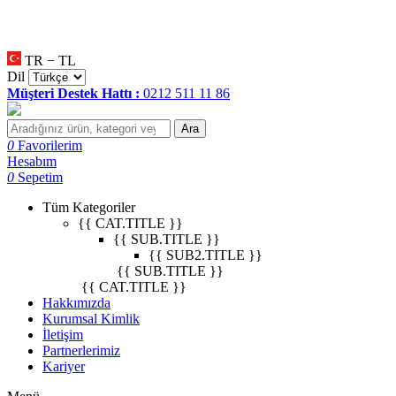
null
•
null
•
null
•
TR − TL
Dil
Müşteri Destek Hattı :
0212 511 11 86
Ara
0
Favorilerim
Hesabım
0
Sepetim
Tüm Kategoriler
{{ CAT.TITLE }}
{{ SUB.TITLE }}
{{ SUB2.TITLE }}
{{ SUB.TITLE }}
{{ CAT.TITLE }}
Hakkımızda
Kurumsal Kimlik
İletişim
Partnerlerimiz
Kariyer