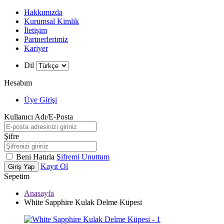
Hakkımızda
Kurumsal Kimlik
İletişim
Partnerlerimiz
Kariyer
Dil
Hesabım
Üye Girişi
Kullanıcı Adı/E-Posta
Şifre
Beni Hatırla
Şifremi Unuttum
Kayıt Ol
Giriş Yap
Sepetim
Anasayfa
White Sapphire Kulak Delme Küpesi