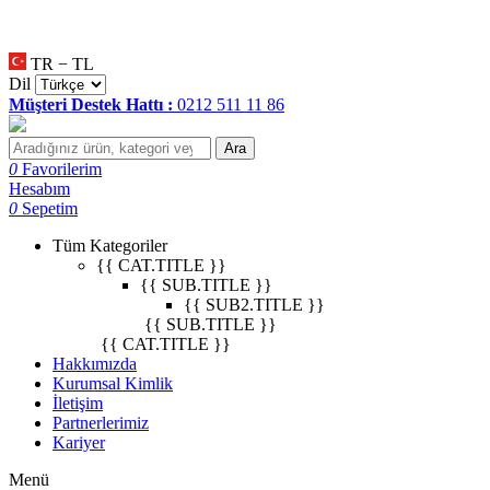
null
•
null
•
null
•
TR − TL
Dil
Müşteri Destek Hattı :
0212 511 11 86
Ara
0
Favorilerim
Hesabım
0
Sepetim
Tüm Kategoriler
{{ CAT.TITLE }}
{{ SUB.TITLE }}
{{ SUB2.TITLE }}
{{ SUB.TITLE }}
{{ CAT.TITLE }}
Hakkımızda
Kurumsal Kimlik
İletişim
Partnerlerimiz
Kariyer
Menü