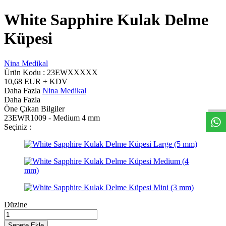
White Sapphire Kulak Delme
Küpesi
Nina Medikal
Ürün Kodu :
23EWXXXXX
W
h
t
s
a
p
p
D
e
s
t
e
H
a
t
t
10,68
EUR + KDV
Daha Fazla
Nina Medikal
Daha Fazla
Öne Çıkan Bilgiler
23EWR1009 - Medium 4 mm
Seçiniz :
Düzine
Sepete Ekle