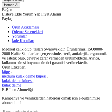
Hemen Al
Beğen
Listeye Ekle
Yorum Yap
Fiyat Alarmı
Paylaş
Ürün Açıklaması
Ödeme Seçenekleri
Yorumlar
İade Koşulları
Medikal çelik olup, taşları Swarovskidir. Ürünlerimiz; ISO9000-
2008 Kalite Standartları çerçevesinde, steril, antialerjik, ergonomik
ve estetik olup, çevreye zarar vermeden üretilmektedir. Ayrıca,
kullanım süresi boyunca üretici garantisi verilmektedir.
Ürün Etiketleri
küpe
,
medium kulak delme küpesi
,
kulak delme küpesi
,
kulak delme
E-Bülten Aboneliği
Kampanya ve yeniliklerden haberdar olmak için e-bültenimize
abone olun!