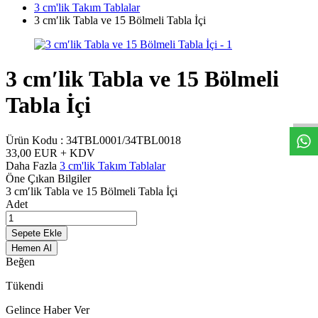
3 cm'lik Takım Tablalar
3 cm′lik Tabla ve 15 Bölmeli Tabla İçi
3 cm′lik Tabla ve 15 Bölmeli
W
h
t
s
a
p
p
D
e
s
t
e
H
a
t
t
Tabla İçi
Ürün Kodu :
34TBL0001/34TBL0018
33,00
EUR + KDV
Daha Fazla
3 cm'lik Takım Tablalar
Öne Çıkan Bilgiler
3 cm′lik Tabla ve 15 Bölmeli Tabla İçi
Adet
Sepete Ekle
Hemen Al
Beğen
Tükendi
Gelince Haber Ver