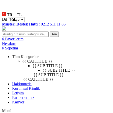
null
•
null
•
null
•
TR − TL
Dil
Müşteri Destek Hattı :
0212 511 11 86
Ara
0
Favorilerim
Hesabım
0
Sepetim
Tüm Kategoriler
{{ CAT.TITLE }}
{{ SUB.TITLE }}
{{ SUB2.TITLE }}
{{ SUB.TITLE }}
{{ CAT.TITLE }}
Hakkımızda
Kurumsal Kimlik
İletişim
Partnerlerimiz
Kariyer
Menü