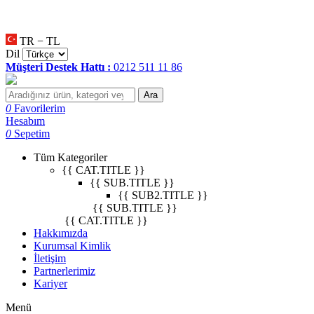
null
•
null
•
null
•
TR − TL
Dil
Müşteri Destek Hattı :
0212 511 11 86
Ara
0
Favorilerim
Hesabım
0
Sepetim
Tüm Kategoriler
{{ CAT.TITLE }}
{{ SUB.TITLE }}
{{ SUB2.TITLE }}
{{ SUB.TITLE }}
{{ CAT.TITLE }}
Hakkımızda
Kurumsal Kimlik
İletişim
Partnerlerimiz
Kariyer
Menü