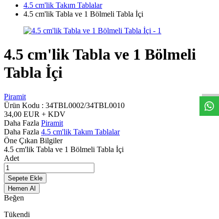
4.5 cm'lik Takım Tablalar
4.5 cm'lik Tabla ve 1 Bölmeli Tabla İçi
4.5 cm'lik Tabla ve 1 Bölmeli
W
h
t
s
a
p
p
D
e
s
t
e
H
a
t
t
Tabla İçi
Piramit
Ürün Kodu :
34TBL0002/34TBL0010
34,00
EUR + KDV
Daha Fazla
Piramit
Daha Fazla
4.5 cm'lik Takım Tablalar
Öne Çıkan Bilgiler
4.5 cm'lik Tabla ve 1 Bölmeli Tabla İçi
Adet
Sepete Ekle
Hemen Al
Beğen
Tükendi