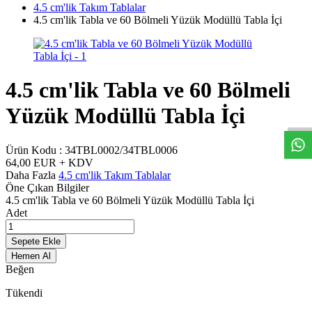
4.5 cm'lik Takım Tablalar
4.5 cm'lik Tabla ve 60 Bölmeli Yüzük Modüllü Tabla İçi
4.5 cm'lik Tabla ve 60 Bölmeli
W
h
t
s
a
p
p
D
e
s
t
e
H
a
t
t
Yüzük Modüllü Tabla İçi
Ürün Kodu :
34TBL0002/34TBL0006
64,00
EUR + KDV
Daha Fazla
4.5 cm'lik Takım Tablalar
Öne Çıkan Bilgiler
4.5 cm'lik Tabla ve 60 Bölmeli Yüzük Modüllü Tabla İçi
Adet
Sepete Ekle
Hemen Al
Beğen
Tükendi