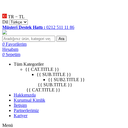
null
•
null
•
null
•
TR − TL
Dil
Müşteri Destek Hattı :
0212 511 11 86
Ara
0
Favorilerim
Hesabım
0
Sepetim
Tüm Kategoriler
{{ CAT.TITLE }}
{{ SUB.TITLE }}
{{ SUB2.TITLE }}
{{ SUB.TITLE }}
{{ CAT.TITLE }}
Hakkımızda
Kurumsal Kimlik
İletişim
Partnerlerimiz
Kariyer
Menü