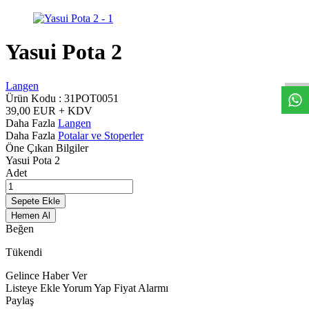
W
h
t
s
a
p
p
D
e
s
t
e
H
a
t
t
Yasui Pota 2
Langen
Ürün Kodu :
31POT0051
39,00
EUR + KDV
Daha Fazla
Langen
Daha Fazla
Potalar ve Stoperler
Öne Çıkan Bilgiler
Yasui Pota 2
Adet
Sepete Ekle
Hemen Al
Beğen
Tükendi
Gelince Haber Ver
Listeye Ekle
Yorum Yap
Fiyat Alarmı
Paylaş