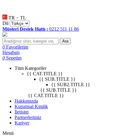
null
•
null
•
null
•
TR − TL
Dil
Müşteri Destek Hattı :
0212 511 11 86
Ara
0
Favorilerim
Hesabım
0
Sepetim
Tüm Kategoriler
{{ CAT.TITLE }}
{{ SUB.TITLE }}
{{ SUB2.TITLE }}
{{ SUB.TITLE }}
{{ CAT.TITLE }}
Hakkımızda
Kurumsal Kimlik
İletişim
Partnerlerimiz
Kariyer
Menü