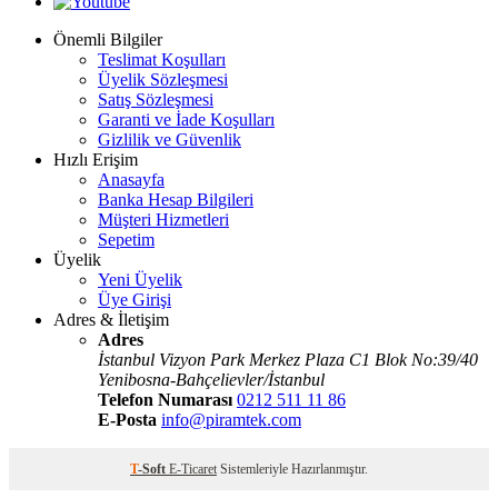
Önemli Bilgiler
Teslimat Koşulları
Üyelik Sözleşmesi
Satış Sözleşmesi
Garanti ve İade Koşulları
Gizlilik ve Güvenlik
Hızlı Erişim
Anasayfa
Banka Hesap Bilgileri
Müşteri Hizmetleri
Sepetim
Üyelik
Yeni Üyelik
Üye Girişi
Adres & İletişim
Adres
İstanbul Vizyon Park Merkez Plaza C1 Blok No:39/40
Yenibosna-Bahçelievler/İstanbul
Telefon Numarası
0212 511 11 86
E-Posta
info@piramtek.com
T
-Soft
E-Ticaret
Sistemleriyle Hazırlanmıştır.