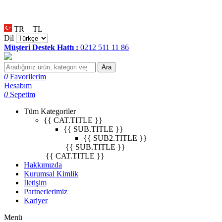
null
•
null
•
null
•
TR − TL
Dil
Müşteri Destek Hattı :
0212 511 11 86
Ara
0
Favorilerim
Hesabım
0
Sepetim
Tüm Kategoriler
{{ CAT.TITLE }}
{{ SUB.TITLE }}
{{ SUB2.TITLE }}
{{ SUB.TITLE }}
{{ CAT.TITLE }}
Hakkımızda
Kurumsal Kimlik
İletişim
Partnerlerimiz
Kariyer
Menü