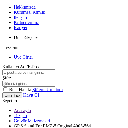
Hakkımızda
Kurumsal Kimlik
İletişim
Partnerlerimiz
Kariyer
Dil
Hesabım
Üye Girişi
Kullanıcı Adı/E-Posta
Şifre
Beni Hatırla
Şifremi Unuttum
Kayıt Ol
Giriş Yap
Sepetim
Anasayfa
Tezgah
W
h
t
s
a
p
p
D
e
s
t
e
H
a
t
t
Gravür Malzemeleri
GRS Stand For EMZ-5 Original #003-564