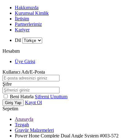
Hakkımızda
Kurumsal Kimlik
İletişim
Partnerlerimiz
Kariyer
Dil
Hesabım
Üye Girişi
Kullanıcı Adı/E-Posta
Şifre
Beni Hatırla
Şifremi Unuttum
Kayıt Ol
Giriş Yap
Sepetim
Anasayfa
Tezgah
W
h
t
s
a
p
p
D
e
s
t
e
H
a
t
t
Gravür Malzemeleri
Power Hone Complete Dual Angle System #003-572