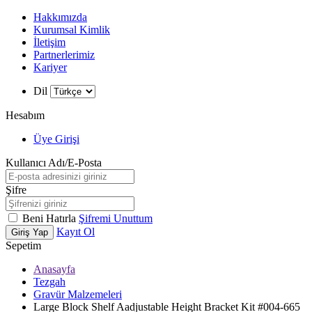
Hakkımızda
Kurumsal Kimlik
İletişim
Partnerlerimiz
Kariyer
Dil
Hesabım
Üye Girişi
Kullanıcı Adı/E-Posta
Şifre
Beni Hatırla
Şifremi Unuttum
Kayıt Ol
Giriş Yap
Sepetim
Anasayfa
Tezgah
W
h
t
s
a
p
p
D
e
s
t
e
H
a
t
t
Gravür Malzemeleri
Large Block Shelf Aadjustable Height Bracket Kit #004-665