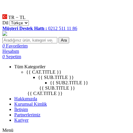
null
•
null
•
null
•
TR − TL
Dil
Müşteri Destek Hattı :
0212 511 11 86
Ara
0
Favorilerim
Hesabım
0
Sepetim
Tüm Kategoriler
{{ CAT.TITLE }}
{{ SUB.TITLE }}
{{ SUB2.TITLE }}
{{ SUB.TITLE }}
{{ CAT.TITLE }}
Hakkımızda
Kurumsal Kimlik
İletişim
Partnerlerimiz
Kariyer
Menü