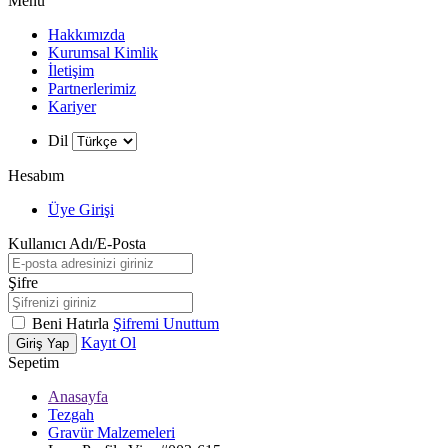
Menü
Hakkımızda
Kurumsal Kimlik
İletişim
Partnerlerimiz
Kariyer
Dil
Hesabım
Üye Girişi
Kullanıcı Adı/E-Posta
Şifre
Beni Hatırla
Şifremi Unuttum
Kayıt Ol
Giriş Yap
Sepetim
Anasayfa
Tezgah
Gravür Malzemeleri