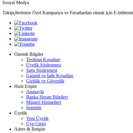
Sosyal Medya
Takipçilerimize Özel Kampanya ve Fırsatlardan olmak için E-bülteni
Önemli Bilgiler
Teslimat Koşulları
Üyelik Sözleşmesi
Satış Sözleşmesi
Garanti ve İade Koşulları
Gizlilik ve Güvenlik
Hızlı Erişim
Anasayfa
Banka Hesap Bilgileri
Müşteri Hizmetleri
Sepetim
Üyelik
Yeni Üyelik
Üye Girişi
Adres & İletişim