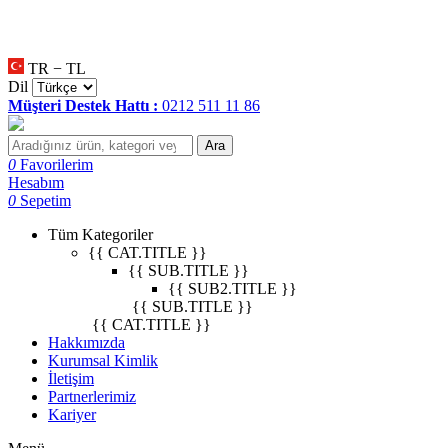
null
•
null
•
null
•
TR − TL
Dil
Müşteri Destek Hattı :
0212 511 11 86
Ara
0
Favorilerim
Hesabım
0
Sepetim
Tüm Kategoriler
{{ CAT.TITLE }}
{{ SUB.TITLE }}
{{ SUB2.TITLE }}
{{ SUB.TITLE }}
{{ CAT.TITLE }}
Hakkımızda
Kurumsal Kimlik
İletişim
Partnerlerimiz
Kariyer