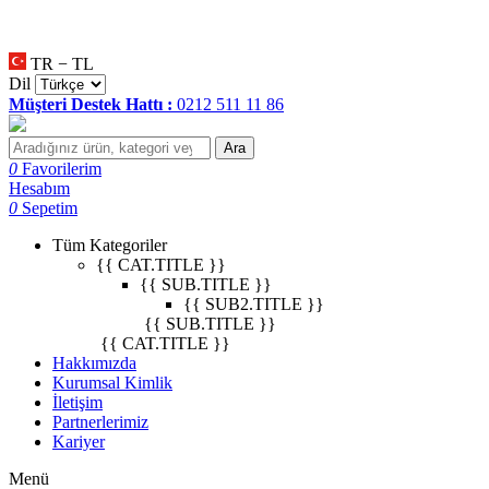
null
•
null
•
null
•
TR − TL
Dil
Müşteri Destek Hattı :
0212 511 11 86
Ara
0
Favorilerim
Hesabım
0
Sepetim
Tüm Kategoriler
{{ CAT.TITLE }}
{{ SUB.TITLE }}
{{ SUB2.TITLE }}
{{ SUB.TITLE }}
{{ CAT.TITLE }}
Hakkımızda
Kurumsal Kimlik
İletişim
Partnerlerimiz
Kariyer
Menü