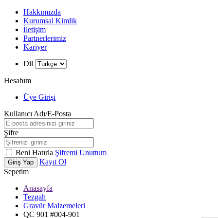
Hakkımızda
Kurumsal Kimlik
İletişim
Partnerlerimiz
Kariyer
Dil
Hesabım
Üye Girişi
Kullanıcı Adı/E-Posta
Şifre
Beni Hatırla
Şifremi Unuttum
Kayıt Ol
Giriş Yap
Sepetim
Anasayfa
W
h
t
s
a
p
p
D
e
s
t
e
H
a
t
t
Tezgah
Gravür Malzemeleri
QC 901 #004-901