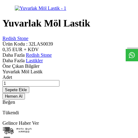
Yuvarlak Möl Lastik
W
h
t
s
a
p
p
D
e
s
t
e
H
a
t
t
Redish Stone
Ürün Kodu :
32LAS0039
0,35
EUR + KDV
Daha Fazla
Redish Stone
Daha Fazla
Lastikler
Öne Çıkan Bilgiler
Yuvarlak Möl Lastik
Adet
Sepete Ekle
Hemen Al
Beğen
Tükendi
Gelince Haber Ver