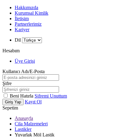
Hakkımızda
Kurumsal Kimlik
İletişim
Partnerlerimiz
Kariyer
Dil
Hesabım
Üye Girişi
Kullanıcı Adı/E-Posta
Şifre
Beni Hatırla
Şifremi Unuttum
Kayıt Ol
Giriş Yap
Sepetim
Anasayfa
Cila Malzemeleri
Lastikler
Yuvarlak Möl Lastik