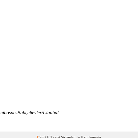
nibosna-Bahçelievler/İstanbul
T
-Soft
E-Ticaret
Sistemleriyle Hazırlanmıştır.