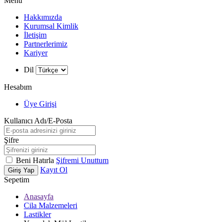
Menü
Hakkımızda
Kurumsal Kimlik
İletişim
Partnerlerimiz
Kariyer
Dil
Hesabım
Üye Girişi
Kullanıcı Adı/E-Posta
Şifre
Beni Hatırla
Şifremi Unuttum
Kayıt Ol
Giriş Yap
Sepetim
Anasayfa
Cila Malzemeleri
Lastikler