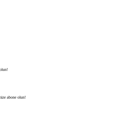
olun!
mize abone olun!