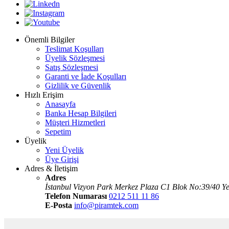
Önemli Bilgiler
Teslimat Koşulları
Üyelik Sözleşmesi
Satış Sözleşmesi
Garanti ve İade Koşulları
Gizlilik ve Güvenlik
Hızlı Erişim
Anasayfa
Banka Hesap Bilgileri
Müşteri Hizmetleri
Sepetim
Üyelik
Yeni Üyelik
Üye Girişi
Adres & İletişim
Adres
İstanbul Vizyon Park Merkez Plaza C1 Blok No:39/40 Ye
Telefon Numarası
0212 511 11 86
E-Posta
info@piramtek.com