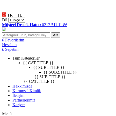
null
•
null
•
null
•
TR − TL
Dil
Müşteri Destek Hattı :
0212 511 11 86
Ara
0
Favorilerim
Hesabım
0
Sepetim
Tüm Kategoriler
{{ CAT.TITLE }}
{{ SUB.TITLE }}
{{ SUB2.TITLE }}
{{ SUB.TITLE }}
{{ CAT.TITLE }}
Hakkımızda
Kurumsal Kimlik
İletişim
Partnerlerimiz
Kariyer
Menü