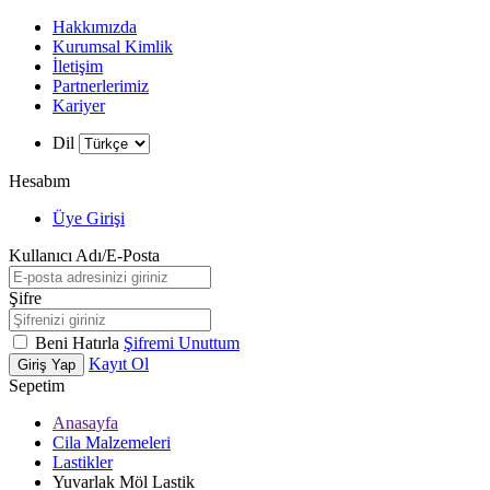
Hakkımızda
Kurumsal Kimlik
İletişim
Partnerlerimiz
Kariyer
Dil
Hesabım
Üye Girişi
Kullanıcı Adı/E-Posta
Şifre
Beni Hatırla
Şifremi Unuttum
Kayıt Ol
Giriş Yap
Sepetim
Anasayfa
Cila Malzemeleri
Lastikler
Yuvarlak Möl Lastik