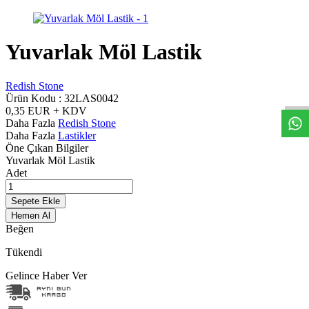
Yuvarlak Möl Lastik
W
h
t
s
a
p
p
D
e
s
t
e
H
a
t
t
Redish Stone
Ürün Kodu :
32LAS0042
0,35
EUR + KDV
Daha Fazla
Redish Stone
Daha Fazla
Lastikler
Öne Çıkan Bilgiler
Yuvarlak Möl Lastik
Adet
Sepete Ekle
Hemen Al
Beğen
Tükendi
Gelince Haber Ver