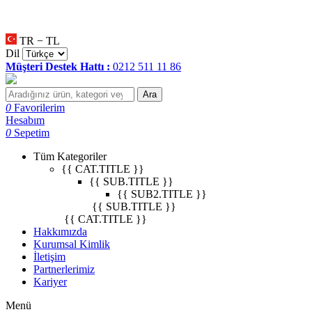
null
•
null
•
null
•
TR − TL
Dil
Müşteri Destek Hattı :
0212 511 11 86
Ara
0
Favorilerim
Hesabım
0
Sepetim
Tüm Kategoriler
{{ CAT.TITLE }}
{{ SUB.TITLE }}
{{ SUB2.TITLE }}
{{ SUB.TITLE }}
{{ CAT.TITLE }}
Hakkımızda
Kurumsal Kimlik
İletişim
Partnerlerimiz
Kariyer
Menü