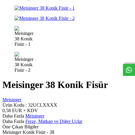
W
h
t
s
a
p
p
D
e
s
t
e
H
a
t
t
Meisinger 38 Konik Fisür
Meisinger
Ürün Kodu :
32UCLXXXX
0,58
EUR + KDV
Daha Fazla
Meisinger
Daha Fazla
Freze, Matkap ve Diğer Uçlar
Öne Çıkan Bilgiler
Meisinger Konik Fisür - 38