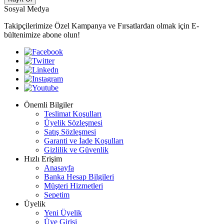
Sosyal Medya
Takipçilerimize Özel Kampanya ve Fırsatlardan olmak için E-
bültenimize abone olun!
Önemli Bilgiler
Teslimat Koşulları
Üyelik Sözleşmesi
Satış Sözleşmesi
Garanti ve İade Koşulları
Gizlilik ve Güvenlik
Hızlı Erişim
Anasayfa
Banka Hesap Bilgileri
Müşteri Hizmetleri
Sepetim
Üyelik
Yeni Üyelik
Üye Girişi