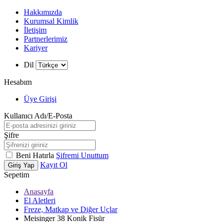
Hakkımızda
Kurumsal Kimlik
İletişim
Partnerlerimiz
Kariyer
Dil
Hesabım
Üye Girişi
Kullanıcı Adı/E-Posta
Şifre
Beni Hatırla
Şifremi Unuttum
Kayıt Ol
Giriş Yap
Sepetim
Anasayfa
El Aletleri
Freze, Matkap ve Diğer Uçlar
Meisinger 38 Konik Fisür