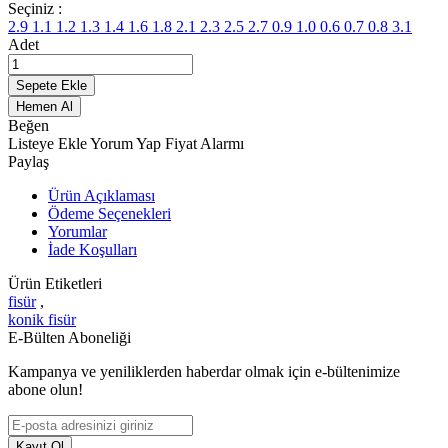
Seçiniz :
2.9
1.1
1.2
1.3
1.4
1.6
1.8
2.1
2.3
2.5
2.7
0.9
1.0
0.6
0.7
0.8
3.1
Adet
Sepete Ekle
Hemen Al
Beğen
Listeye Ekle
Yorum Yap
Fiyat Alarmı
Paylaş
Ürün Açıklaması
Ödeme Seçenekleri
Yorumlar
İade Koşulları
Ürün Etiketleri
fisür
,
konik fisür
E-Bülten Aboneliği
Kampanya ve yeniliklerden haberdar olmak için e-bültenimize
abone olun!
Kayıt Ol