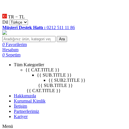
null
•
null
•
null
•
TR − TL
Dil
Müşteri Destek Hattı :
0212 511 11 86
Ara
0
Favorilerim
Hesabım
0
Sepetim
Tüm Kategoriler
{{ CAT.TITLE }}
{{ SUB.TITLE }}
{{ SUB2.TITLE }}
{{ SUB.TITLE }}
{{ CAT.TITLE }}
Hakkımızda
Kurumsal Kimlik
İletişim
Partnerlerimiz
Kariyer
Menü