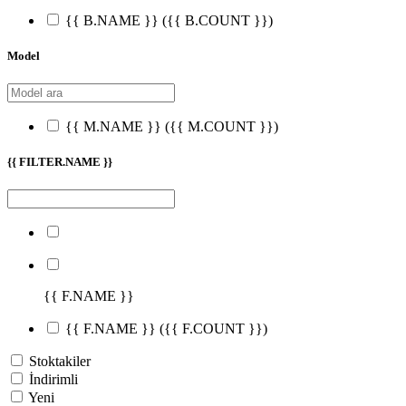
{{ B.NAME }}
({{ B.COUNT }})
Model
{{ M.NAME }}
({{ M.COUNT }})
{{ FILTER.NAME }}
{{ F.NAME }}
{{ F.NAME }}
({{ F.COUNT }})
Stoktakiler
İndirimli
Yeni