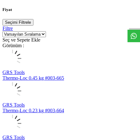
Fiyat
W
h
t
s
a
p
p
D
e
s
t
e
H
a
t
t
Seçimi Filtrele
Filtre
Seç ve Sepete Ekle
Görünüm :
GRS Tools
Thermo-Loc 0.45 kg #003-665
GRS Tools
Thermo-Loc 0.23 kg #003-664
GRS Tools