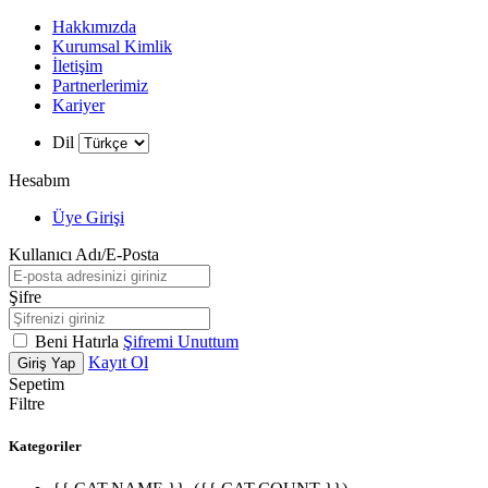
Hakkımızda
Kurumsal Kimlik
İletişim
Partnerlerimiz
Kariyer
Dil
Hesabım
Üye Girişi
Kullanıcı Adı/E-Posta
Şifre
Beni Hatırla
Şifremi Unuttum
Kayıt Ol
Giriş Yap
Sepetim
Filtre
Kategoriler