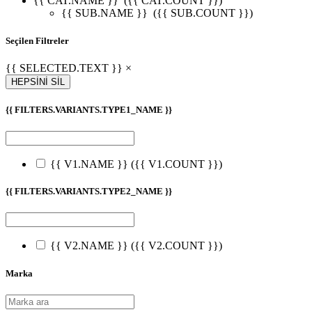
{{ CAT.NAME }}
({{ CAT.COUNT }})
{{ SUB.NAME }}
({{ SUB.COUNT }})
Seçilen Filtreler
{{ SELECTED.TEXT }} ×
HEPSİNİ SİL
{{ FILTERS.VARIANTS.TYPE1_NAME }}
{{ V1.NAME }}
({{ V1.COUNT }})
{{ FILTERS.VARIANTS.TYPE2_NAME }}
{{ V2.NAME }}
({{ V2.COUNT }})
Marka