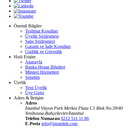
Önemli Bilgiler
Teslimat Koşulları
Üyelik Sözleşmesi
Satış Sözleşmesi
Garanti ve İade Koşulları
Gizlilik ve Güvenlik
Hızlı Erişim
Anasayfa
Banka Hesap Bilgileri
Müşteri Hizmetleri
Sepetim
Üyelik
Yeni Üyelik
Üye Girişi
Adres & İletişim
Adres
İstanbul Vizyon Park Merkez Plaza C1 Blok No:39/40
Yenibosna-Bahçelievler/İstanbul
Telefon Numarası
0212 511 11 86
E-Posta
info@piramtek.com