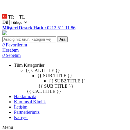
null
•
null
•
null
•
TR − TL
Dil
Müşteri Destek Hattı :
0212 511 11 86
Ara
0
Favorilerim
Hesabım
0
Sepetim
Tüm Kategoriler
{{ CAT.TITLE }}
{{ SUB.TITLE }}
{{ SUB2.TITLE }}
{{ SUB.TITLE }}
{{ CAT.TITLE }}
Hakkımızda
Kurumsal Kimlik
İletişim
Partnerlerimiz
Kariyer
Menü