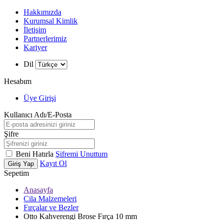
Hakkımızda
Kurumsal Kimlik
İletişim
Partnerlerimiz
Kariyer
Dil
Hesabım
Üye Girişi
Kullanıcı Adı/E-Posta
Şifre
Beni Hatırla
Şifremi Unuttum
Kayıt Ol
Giriş Yap
Sepetim
Anasayfa
Cila Malzemeleri
Fırçalar ve Bezler
Otto Kahverengi Brose Fırça 10 mm