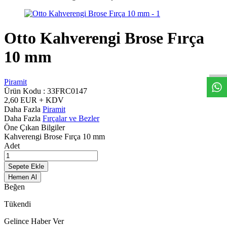
Otto Kahverengi Brose Fırça
W
h
t
s
a
p
p
D
e
s
t
e
H
a
t
t
10 mm
Piramit
Ürün Kodu :
33FRC0147
2,60
EUR + KDV
Daha Fazla
Piramit
Daha Fazla
Fırçalar ve Bezler
Öne Çıkan Bilgiler
Kahverengi Brose Fırça 10 mm
Adet
Sepete Ekle
Hemen Al
Beğen
Tükendi
Gelince Haber Ver