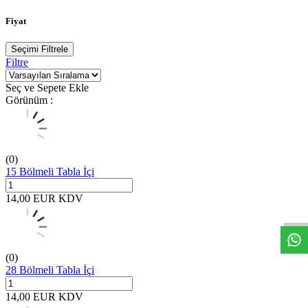
Fiyat
Seçimi Filtrele
Filtre
Seç ve Sepete Ekle
Görünüm :
(0)
15 Bölmeli Tabla İçi
W
h
t
s
a
p
p
D
e
s
t
e
H
a
t
t
14,00
EUR
KDV
(0)
28 Bölmeli Tabla İçi
14,00
EUR
KDV