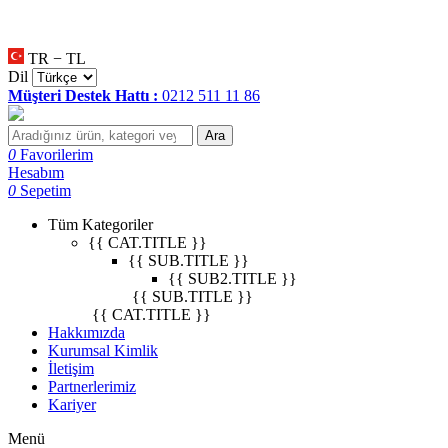
null
•
null
•
null
•
TR − TL
Dil
Müşteri Destek Hattı :
0212 511 11 86
Ara
0
Favorilerim
Hesabım
0
Sepetim
Tüm Kategoriler
{{ CAT.TITLE }}
{{ SUB.TITLE }}
{{ SUB2.TITLE }}
{{ SUB.TITLE }}
{{ CAT.TITLE }}
Hakkımızda
Kurumsal Kimlik
İletişim
Partnerlerimiz
Kariyer
Menü