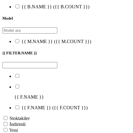
{{ B.NAME }}
({{ B.COUNT }})
Model
{{ M.NAME }}
({{ M.COUNT }})
{{ FILTER.NAME }}
{{ F.NAME }}
{{ F.NAME }}
({{ F.COUNT }})
Stoktakiler
İndirimli
Yeni