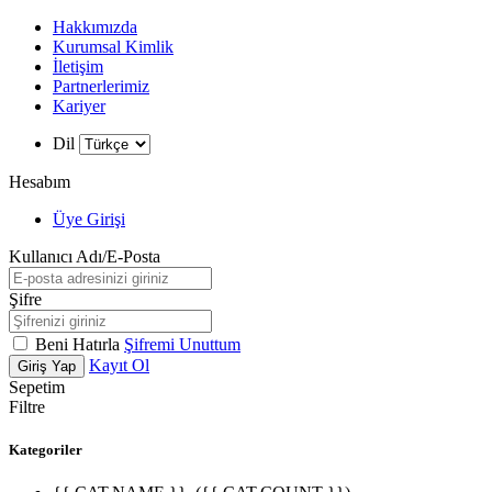
Hakkımızda
Kurumsal Kimlik
İletişim
Partnerlerimiz
Kariyer
Dil
Hesabım
Üye Girişi
Kullanıcı Adı/E-Posta
Şifre
Beni Hatırla
Şifremi Unuttum
Kayıt Ol
Giriş Yap
Sepetim
Filtre
Kategoriler