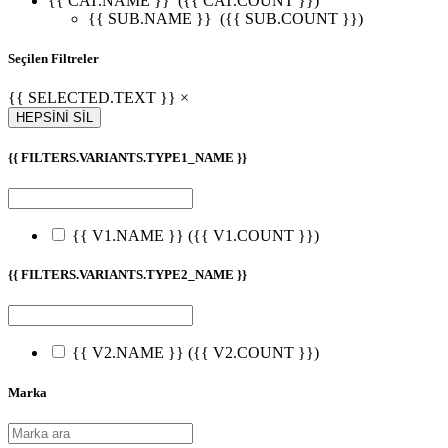
{{ CAT.NAME }}
({{ CAT.COUNT }})
{{ SUB.NAME }}
({{ SUB.COUNT }})
Seçilen Filtreler
{{ SELECTED.TEXT }} ×
HEPSİNİ SİL
{{ FILTERS.VARIANTS.TYPE1_NAME }}
{{ V1.NAME }}
({{ V1.COUNT }})
{{ FILTERS.VARIANTS.TYPE2_NAME }}
{{ V2.NAME }}
({{ V2.COUNT }})
Marka