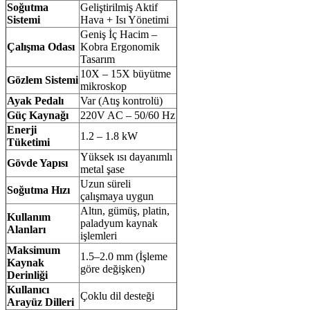
Soğutma
Geliştirilmiş Aktif
Sistemi
Hava + Isı Yönetimi
Geniş İç Hacim –
Çalışma Odası
Kobra Ergonomik
Tasarım
10X – 15X büyütme
Gözlem Sistemi
mikroskop
Ayak Pedalı
Var (Atış kontrolü)
Güç Kaynağı
220V AC – 50/60 Hz
Enerji
1.2 – 1.8 kW
Tüketimi
Yüksek ısı dayanımlı
Gövde Yapısı
metal şase
Uzun süreli
Soğutma Hızı
çalışmaya uygun
Altın, gümüş, platin,
Kullanım
paladyum kaynak
Alanları
işlemleri
Maksimum
1.5–2.0 mm (İşleme
Kaynak
göre değişken)
Derinliği
Kullanıcı
Çoklu dil desteği
Arayüz Dilleri