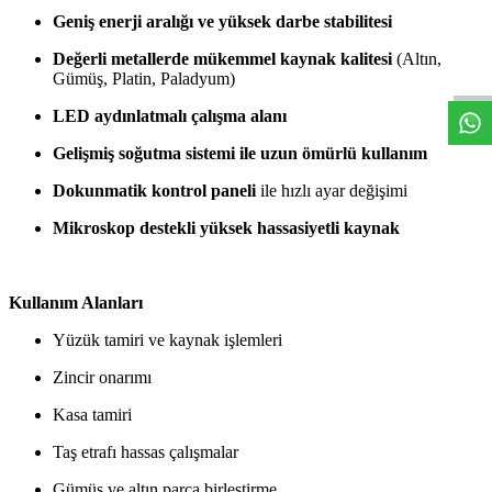
Geniş enerji aralığı ve yüksek darbe stabilitesi
W
h
t
s
a
p
p
D
e
s
t
e
H
a
t
t
Değerli metallerde mükemmel kaynak kalitesi
(Altın,
Gümüş, Platin, Paladyum)
LED aydınlatmalı çalışma alanı
Gelişmiş soğutma sistemi ile uzun ömürlü kullanım
Dokunmatik kontrol paneli
ile hızlı ayar değişimi
Mikroskop destekli yüksek hassasiyetli kaynak
Kullanım Alanları
Yüzük tamiri ve kaynak işlemleri
Zincir onarımı
Kasa tamiri
Taş etrafı hassas çalışmalar
Gümüş ve altın parça birleştirme