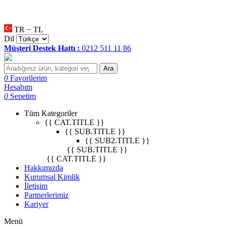
null
•
null
•
null
•
TR − TL
Dil
Müşteri Destek Hattı :
0212 511 11 86
Ara
0
Favorilerim
Hesabım
0
Sepetim
Tüm Kategoriler
{{ CAT.TITLE }}
{{ SUB.TITLE }}
{{ SUB2.TITLE }}
{{ SUB.TITLE }}
{{ CAT.TITLE }}
Hakkımızda
Kurumsal Kimlik
İletişim
Partnerlerimiz
Kariyer
Menü