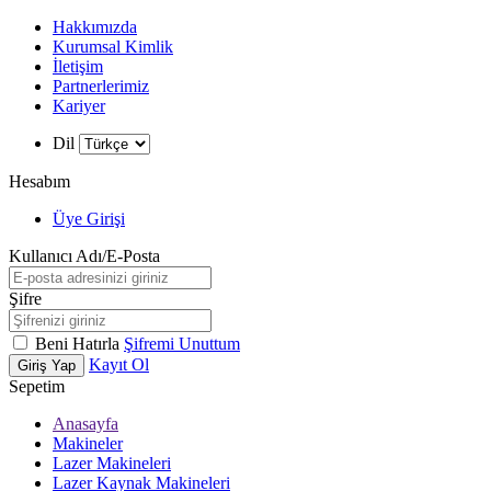
Hakkımızda
Kurumsal Kimlik
İletişim
Partnerlerimiz
Kariyer
Dil
Hesabım
Üye Girişi
Kullanıcı Adı/E-Posta
Şifre
Beni Hatırla
Şifremi Unuttum
Kayıt Ol
Giriş Yap
Sepetim
Anasayfa
Makineler
Lazer Makineleri
Lazer Kaynak Makineleri