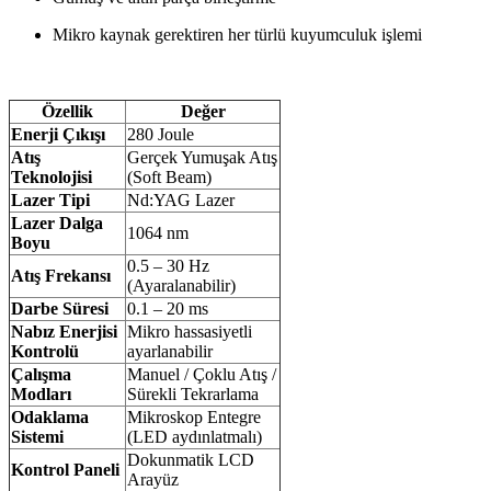
Mikro kaynak gerektiren her türlü kuyumculuk işlemi
Özellik
Değer
Enerji Çıkışı
280 Joule
Atış
Gerçek Yumuşak Atış
Teknolojisi
(Soft Beam)
Lazer Tipi
Nd:YAG Lazer
Lazer Dalga
1064 nm
Boyu
0.5 – 30 Hz
Atış Frekansı
(Ayaralanabilir)
Darbe Süresi
0.1 – 20 ms
Nabız Enerjisi
Mikro hassasiyetli
Kontrolü
ayarlanabilir
Çalışma
Manuel / Çoklu Atış /
Modları
Sürekli Tekrarlama
Odaklama
Mikroskop Entegre
Sistemi
(LED aydınlatmalı)
Dokunmatik LCD
Kontrol Paneli
Arayüz