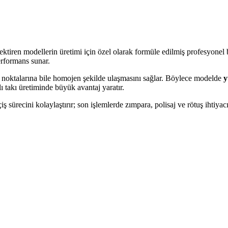
tiren modellerin üretimi için özel olarak formüle edilmiş profesyonel b
rformans sunar.
r noktalarına bile homojen şekilde ulaşmasını sağlar. Böylece modelde
y
lı takı üretiminde büyük avantaj yaratır.
iş sürecini kolaylaştırır; son işlemlerde zımpara, polisaj ve rötuş ihtiya