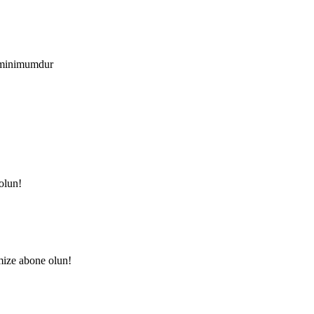
i minimumdur
olun!
mize abone olun!