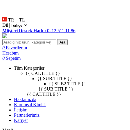
•
null
•
null
•
TR − TL
Dil
Müşteri Destek Hattı :
0212 511 11 86
Ara
0
Favorilerim
Hesabım
0
Sepetim
Tüm Kategoriler
{{ CAT.TITLE }}
{{ SUB.TITLE }}
{{ SUB2.TITLE }}
{{ SUB.TITLE }}
{{ CAT.TITLE }}
Hakkımızda
Kurumsal Kimlik
İletişim
Partnerlerimiz
Kariyer