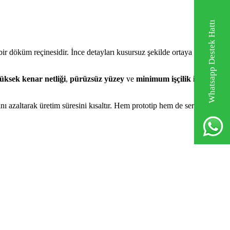
Whatsapp Destek Hattı
ir döküm reçinesidir. İnce detayları kusursuz şekilde ortaya çıkaran
üksek kenar netliği
,
pürüzsüz yüzey
ve
minimum işçilik ihtiyacı
cını azaltarak üretim süresini kısaltır. Hem prototip hem de seri üretim