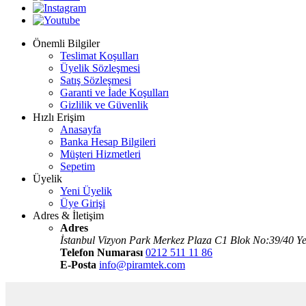
Önemli Bilgiler
Teslimat Koşulları
Üyelik Sözleşmesi
Satış Sözleşmesi
Garanti ve İade Koşulları
Gizlilik ve Güvenlik
Hızlı Erişim
Anasayfa
Banka Hesap Bilgileri
Müşteri Hizmetleri
Sepetim
Üyelik
Yeni Üyelik
Üye Girişi
Adres & İletişim
Adres
İstanbul Vizyon Park Merkez Plaza C1 Blok No:39/40 Ye
Telefon Numarası
0212 511 11 86
E-Posta
info@piramtek.com