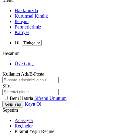
Menü
Hakkımızda
Kurumsal Kimlik
İletişim
Partnerlerimiz
Kariyer
Dil
Hesabım
Üye Girişi
Kullanıcı Adı/E-Posta
Şifre
Beni Hatırla
Şifremi Unuttum
Kayıt Ol
Giriş Yap
Sepetim
Anasayfa
Reçineler
Piramit Yeşili Reçine