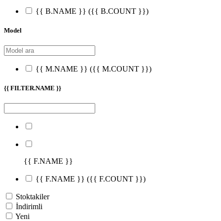
{{ B.NAME }}
({{ B.COUNT }})
Model
{{ M.NAME }}
({{ M.COUNT }})
{{ FILTER.NAME }}
{{ F.NAME }}
{{ F.NAME }}
({{ F.COUNT }})
Stoktakiler
İndirimli
Yeni