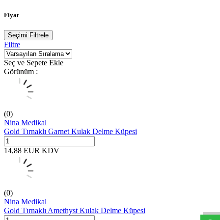
Fiyat
Seçimi Filtrele
Filtre
Seç ve Sepete Ekle
Görünüm :
(0)
Nina Medikal
Gold Tırnaklı Garnet Kulak Delme Küpesi
14,88
EUR
KDV
W
h
t
s
a
p
p
D
e
s
t
e
H
a
t
t
(0)
Nina Medikal
Gold Tırnaklı Amethyst Kulak Delme Küpesi