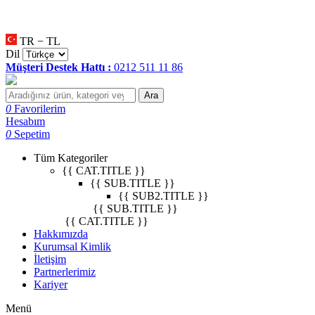
null
•
null
•
null
•
TR − TL
Dil
Müşteri Destek Hattı :
0212 511 11 86
Ara
0
Favorilerim
Hesabım
0
Sepetim
Tüm Kategoriler
{{ CAT.TITLE }}
{{ SUB.TITLE }}
{{ SUB2.TITLE }}
{{ SUB.TITLE }}
{{ CAT.TITLE }}
Hakkımızda
Kurumsal Kimlik
İletişim
Partnerlerimiz
Kariyer
Menü