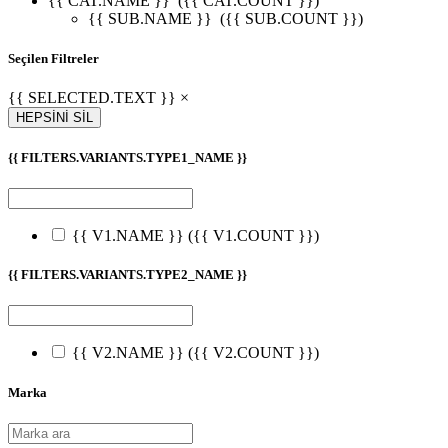
{{ CAT.NAME }}
({{ CAT.COUNT }})
{{ SUB.NAME }}
({{ SUB.COUNT }})
Seçilen Filtreler
{{ SELECTED.TEXT }} ×
HEPSİNİ SİL
{{ FILTERS.VARIANTS.TYPE1_NAME }}
{{ V1.NAME }}
({{ V1.COUNT }})
{{ FILTERS.VARIANTS.TYPE2_NAME }}
{{ V2.NAME }}
({{ V2.COUNT }})
Marka