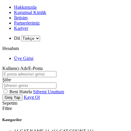
Hakkımızda
Kurumsal Kimlik
İletişim
Partnerlerimiz
Kariyer
Dil
Hesabım
Üye Girişi
Kullanıcı Adı/E-Posta
Şifre
Beni Hatırla
Şifremi Unuttum
Kayıt Ol
Giriş Yap
Sepetim
Filtre
Kategoriler