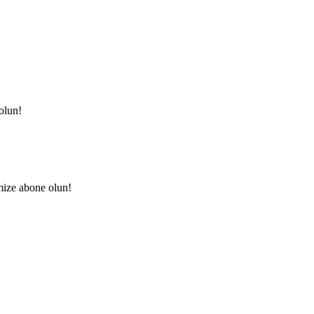
olun!
mize abone olun!