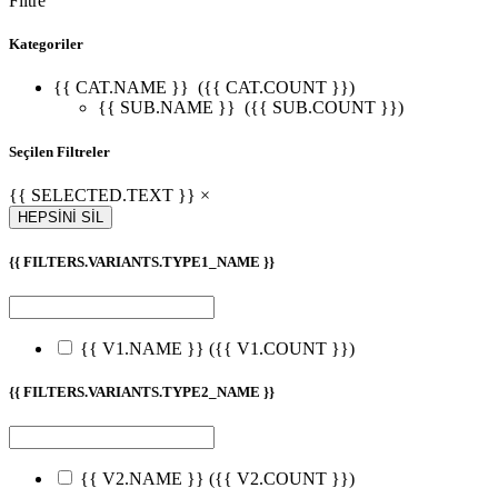
Filtre
Kategoriler
{{ CAT.NAME }}
({{ CAT.COUNT }})
{{ SUB.NAME }}
({{ SUB.COUNT }})
Seçilen Filtreler
{{ SELECTED.TEXT }} ×
HEPSİNİ SİL
{{ FILTERS.VARIANTS.TYPE1_NAME }}
{{ V1.NAME }}
({{ V1.COUNT }})
{{ FILTERS.VARIANTS.TYPE2_NAME }}
{{ V2.NAME }}
({{ V2.COUNT }})