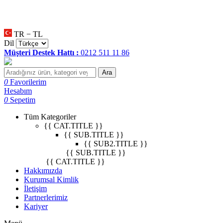
null
•
null
•
null
•
TR − TL
Dil
Müşteri Destek Hattı :
0212 511 11 86
Ara
0
Favorilerim
Hesabım
0
Sepetim
Tüm Kategoriler
{{ CAT.TITLE }}
{{ SUB.TITLE }}
{{ SUB2.TITLE }}
{{ SUB.TITLE }}
{{ CAT.TITLE }}
Hakkımızda
Kurumsal Kimlik
İletişim
Partnerlerimiz
Kariyer