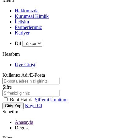
Menü
Hakkımızda
Kurumsal Kimlik
İletişim
Partnerlerimiz
Kariyer
Dil
Hesabım
Üye Girişi
Kullanıcı Adı/E-Posta
Şifre
Beni Hatırla
Şifremi Unuttum
Kayıt Ol
Giriş Yap
Sepetim
Anasayfa
Degusa