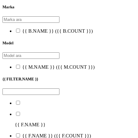
Marka
{{ B.NAME }}
({{ B.COUNT }})
Model
{{ M.NAME }}
({{ M.COUNT }})
{{ FILTER.NAME }}
{{ F.NAME }}
{{ F.NAME }}
({{ F.COUNT }})