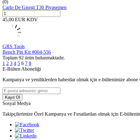
(0)
Carlo De Giorgi T30 Piyasemen
45,00
EUR
KDV
GRS Tools
Bench Pin Kit #004-556
Toplam
92
ürün bulunmaktadır.
1
2
3
4
5
6
7
8
E-Bülten Aboneliği
Kampanya ve yeniliklerden haberdar olmak için e-bültenimize abone 
Kayıt Ol
Sosyal Medya
Takipçilerimize Özel Kampanya ve Fırsatlardan olmak için E-bülteni