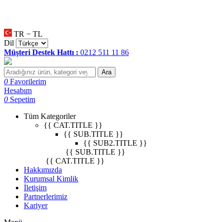
null
•
null
•
null
•
TR − TL
Dil
Müşteri Destek Hattı :
0212 511 11 86
Ara
0
Favorilerim
Hesabım
0
Sepetim
Tüm Kategoriler
{{ CAT.TITLE }}
{{ SUB.TITLE }}
{{ SUB2.TITLE }}
{{ SUB.TITLE }}
{{ CAT.TITLE }}
Hakkımızda
Kurumsal Kimlik
İletişim
Partnerlerimiz
Kariyer