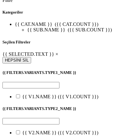
Filtre
Kategoriler
{{ CAT.NAME }}
({{ CAT.COUNT }})
{{ SUB.NAME }}
({{ SUB.COUNT }})
Seçilen Filtreler
{{ SELECTED.TEXT }} ×
HEPSİNİ SİL
{{ FILTERS.VARIANTS.TYPE1_NAME }}
{{ V1.NAME }}
({{ V1.COUNT }})
{{ FILTERS.VARIANTS.TYPE2_NAME }}
{{ V2.NAME }}
({{ V2.COUNT }})