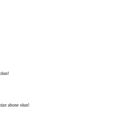
olun!
mize abone olun!