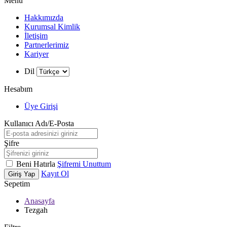
Menü
Hakkımızda
Kurumsal Kimlik
İletişim
Partnerlerimiz
Kariyer
Dil
Hesabım
Üye Girişi
Kullanıcı Adı/E-Posta
Şifre
Beni Hatırla
Şifremi Unuttum
Kayıt Ol
Giriş Yap
Sepetim
Anasayfa
Tezgah