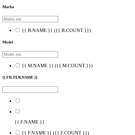
Marka
{{ B.NAME }}
({{ B.COUNT }})
Model
{{ M.NAME }}
({{ M.COUNT }})
{{ FILTER.NAME }}
{{ F.NAME }}
{{ F.NAME }}
({{ F.COUNT }})